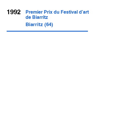
1992
Premier Prix du Festival d’art
de Biarritz
Biarritz (64)
1993
Invité d’honneur à St Michel
Chef Chef
St Michel Chef Chef (44)
1994
Médaille d’honneur de la ville
de La Baule
La Baule (44)
1998
Médaille d’honneur de la
S.L.A.B
La Baule (44)