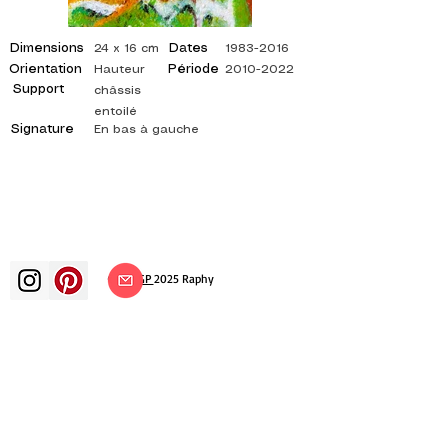
Dimensions
Dates
24 x 16 cm
1983-2016
Orientation
Période
Hauteur
2010-2022
Support
châssis
entoilé
Signature
En bas à gauche
©
ADAGP
2025 Raphy
ВДОХНОВЕНИЕ, РАЗМЫШЛЕНИЯ,
ИСКУССТВО, ИСКУССТВО, ХУДОЖНИК,
ХУДОЖНИК, ЖИВОПИСЬ, ФРАНЦУЗСКИЙ,
ВЫСТАВКА, ХУДОЖЕСТВЕННАЯ ВЫСТАВКА,
ВЫСТАВКА ЖИВОПИСИ, ГАЛЕРЕЯ,
ЖИВОПИСЬ МАСЛОМ, ИМПРЕССИОНИЗМ,
СЮРРЕАЛИЗМ, ИМПРЕССИОНИСТСКАЯ
ЖИВОПИСЬ, СЮРРЕАЛИСТИЧЕСКАЯ