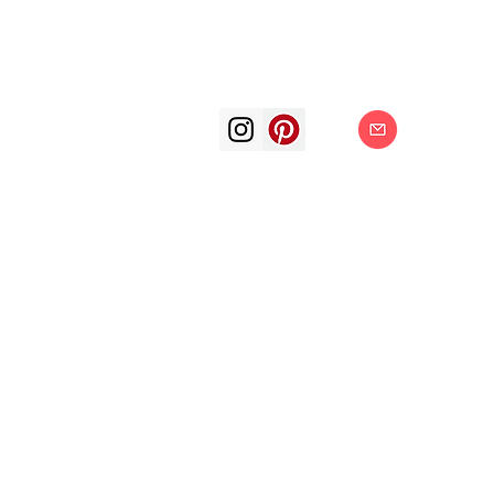
ВДОХНОВЕНИ
ЖИВОПИСИ,
художник-абст