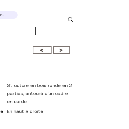
...
ДЫ И ПРИЗНАНИЕ
More...
<
>
Structure en bois ronde en 2
parties, entouré d'un cadre
en corde
re
En haut à droite