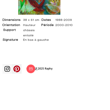
Dimensions
Dates
38 x 61 cm
1988-2009
Orientation
Période
Hauteur
2000-2010
Support
châssis
entoilé
Signature
En bas à gauche
©
ADAGP
2025 Raphy
ВДОХНОВЕНИЕ, РАЗМЫШЛЕНИЯ,
ИСКУССТВО, ИСКУССТВО, ХУДОЖНИК,
ХУДОЖНИК, ЖИВОПИСЬ, ФРАНЦУЗСКИЙ,
ВЫСТАВКА, ХУДОЖЕСТВЕННАЯ ВЫСТАВКА,
ВЫСТАВКА ЖИВОПИСИ, ГАЛЕРЕЯ,
ЖИВОПИСЬ МАСЛОМ, ИМПРЕССИОНИЗМ,
СЮРРЕАЛИЗМ, ИМПРЕССИОНИСТСКАЯ
ЖИВОПИСЬ, СЮРРЕАЛИСТИЧЕСКАЯ