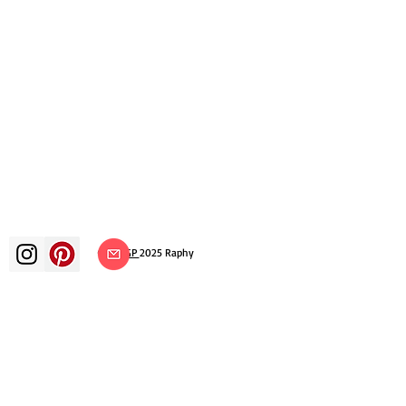
©
ADAGP
2025 Raphy
ВДОХНОВЕНИЕ, РАЗМЫШЛЕНИЯ,
ИСКУССТВО, ИСКУССТВО, ХУДОЖНИК,
ХУДОЖНИК, ЖИВОПИСЬ, ФРАНЦУЗСКИЙ,
ВЫСТАВКА, ХУДОЖЕСТВЕННАЯ ВЫСТАВКА,
ВЫСТАВКА ЖИВОПИСИ, ГАЛЕРЕЯ,
ЖИВОПИСЬ МАСЛОМ, ИМПРЕССИОНИЗМ,
СЮРРЕАЛИЗМ, ИМПРЕССИОНИСТСКАЯ
ЖИВОПИСЬ, СЮРРЕАЛИСТИЧЕСКАЯ