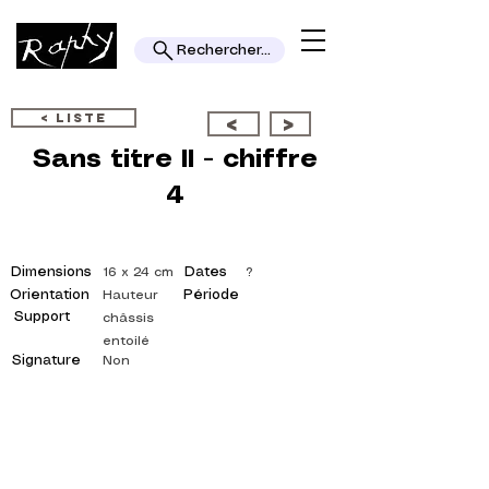
Rechercher...
< LISTE
<
>
Sans titre II - chiffre
4
Dimensions
Dates
16 x 24 cm
?
Orientation
Période
Hauteur
Support
châssis
entoilé
Signature
Non