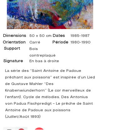
Dimensions
Dates
50 x 50 cm
1985-1987
Orientation
Période
Carré
1980-1990
Support
Bois
contreplaqué
Signature
En bas à droite
La série des “Saint Antoine de Padoue
prêchant aux poissons” est inspirée d’un Lied
de Gustave Mahler “Des
Knabenwiunderhorn” (Le cor merveilleux de
l’enfant). Cycle de mélodies. Des Antonius
von Padua Fischpredigt – Le prêche de Saint
Antoine de Padoue aux poissons
(Juillet/Août 1893)
©
ADAGP
2025 Raphy