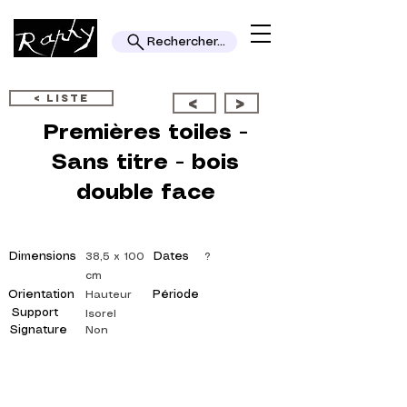
Rechercher...
< LISTE
<
>
Premières toiles -
Sans titre - bois
double face
Dimensions
Dates
38,5 x 100
?
cm
Orientation
Période
Hauteur
Support
Isorel
Signature
Non