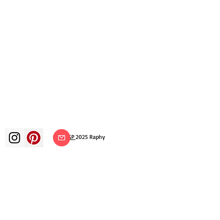
©
ADAGP
2025 Raphy
ВДОХНОВЕНИЕ, РАЗМЫШЛЕНИЯ,
ИСКУССТВО, ИСКУССТВО, ХУДОЖНИК,
ХУДОЖНИК, ЖИВОПИСЬ, ФРАНЦУЗСКИЙ,
ВЫСТАВКА, ХУДОЖЕСТВЕННАЯ ВЫСТАВКА,
ВЫСТАВКА ЖИВОПИСИ, ГАЛЕРЕЯ,
ЖИВОПИСЬ МАСЛОМ, ИМПРЕССИОНИЗМ,
СЮРРЕАЛИЗМ, ИМПРЕССИОНИСТСКАЯ
ЖИВОПИСЬ, СЮРРЕАЛИСТИЧЕСКАЯ