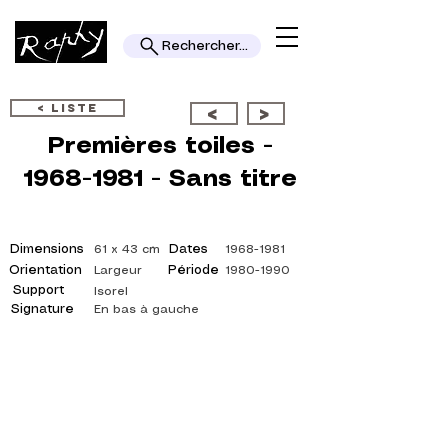
Rechercher...
< LISTE
<
>
Premières toiles -
1968-1981
- Sans titre
Dimensions
Dates
61 x 43 cm
1968-1981
Orientation
Période
Largeur
1980-1990
Support
Isorel
Signature
En bas à gauche