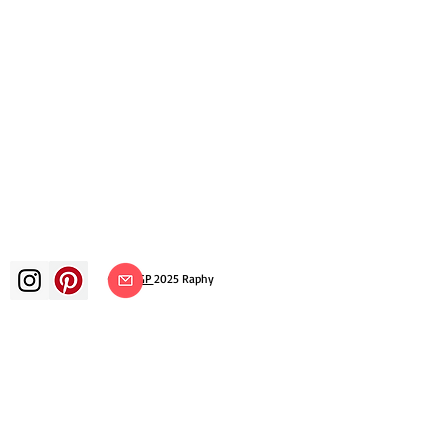
©
ADAGP
2025 Raphy
ВДОХНОВЕНИЕ, РАЗМЫШЛЕНИЯ,
ИСКУССТВО, ИСКУССТВО, ХУДОЖНИК,
ХУДОЖНИК, ЖИВОПИСЬ, ФРАНЦУЗСКИЙ,
ВЫСТАВКА, ХУДОЖЕСТВЕННАЯ ВЫСТАВКА,
ВЫСТАВКА ЖИВОПИСИ, ГАЛЕРЕЯ,
ЖИВОПИСЬ МАСЛОМ, ИМПРЕССИОНИЗМ,
СЮРРЕАЛИЗМ, ИМПРЕССИОНИСТСКАЯ
ЖИВОПИСЬ, СЮРРЕАЛИСТИЧЕСКАЯ