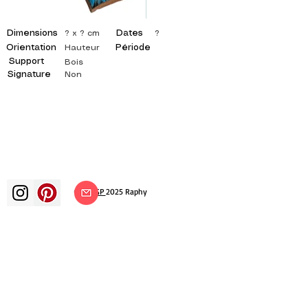
Dimensions
Dates
? x ? cm
?
Orientation
Période
Hauteur
Support
Bois
Signature
Non
©
ADAGP
2025 Raphy
ВДОХНОВЕНИЕ, РАЗМЫШЛЕНИЯ,
ИСКУССТВО, ИСКУССТВО, ХУДОЖНИК,
ХУДОЖНИК, ЖИВОПИСЬ, ФРАНЦУЗСКИЙ,
ВЫСТАВКА, ХУДОЖЕСТВЕННАЯ ВЫСТАВКА,
ВЫСТАВКА ЖИВОПИСИ, ГАЛЕРЕЯ,
ЖИВОПИСЬ МАСЛОМ, ИМПРЕССИОНИЗМ,
СЮРРЕАЛИЗМ, ИМПРЕССИОНИСТСКАЯ
ЖИВОПИСЬ, СЮРРЕАЛИСТИЧЕСКАЯ