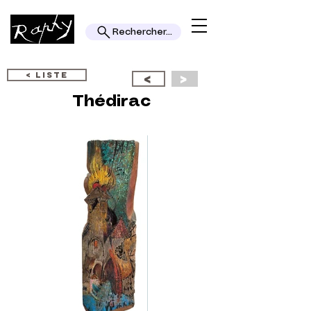
Rechercher...
< LISTE
<
>
Thédirac