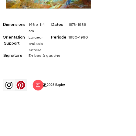
Dimensions
Dates
146 x 114
1976-1989
cm
Orientation
Période
Largeur
1980-1990
Support
châssis
entoilé
Signature
En bas à gauche
©
ADAGP
2025 Raphy
ВДОХНОВЕНИЕ, РАЗМЫШЛЕНИЯ,
ИСКУССТВО, ИСКУССТВО, ХУДОЖНИК,
ХУДОЖНИК, ЖИВОПИСЬ, ФРАНЦУЗСКИЙ,
ВЫСТАВКА, ХУДОЖЕСТВЕННАЯ ВЫСТАВКА,
ВЫСТАВКА ЖИВОПИСИ, ГАЛЕРЕЯ,
ЖИВОПИСЬ МАСЛОМ, ИМПРЕССИОНИЗМ,
СЮРРЕАЛИЗМ, ИМПРЕССИОНИСТСКАЯ
ЖИВОПИСЬ, СЮРРЕАЛИСТИЧЕСКАЯ