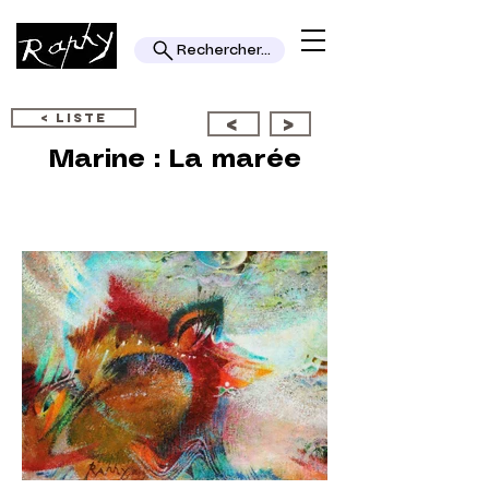
Rechercher...
< LISTE
<
>
Marine : La marée