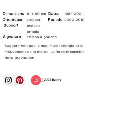
Dimensions
Dates
81 x 60 cm
1984-2004
Orientation
Période
Largeur
2000-2010
Support
châssis
entoilé
Signature
En bas à gauche
Suggére non pas la mer, mais l’énergie et le
mouvement de la marée. La force irresistible
de la gravitation.
©
ADAGP
2025 Raphy
ВДОХНОВЕНИЕ, РАЗМЫШЛЕНИЯ,
ИСКУССТВО, ИСКУССТВО, ХУДОЖНИК,
ХУДОЖНИК, ЖИВОПИСЬ, ФРАНЦУЗСКИЙ,
ВЫСТАВКА, ХУДОЖЕСТВЕННАЯ ВЫСТАВКА,
ВЫСТАВКА ЖИВОПИСИ, ГАЛЕРЕЯ,
ЖИВОПИСЬ МАСЛОМ, ИМПРЕССИОНИЗМ,
СЮРРЕАЛИЗМ, ИМПРЕССИОНИСТСКАЯ
ЖИВОПИСЬ, СЮРРЕАЛИСТИЧЕСКАЯ