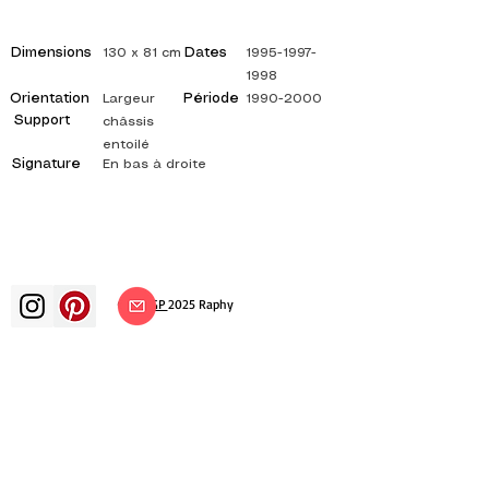
Dimensions
Dates
130 x 81 cm
1995-1997-
1998
Orientation
Période
Largeur
1990-2000
Support
châssis
entoilé
Signature
En bas à droite
©
ADAGP
2025 Raphy
ВДОХНОВЕНИЕ, РАЗМЫШЛЕНИЯ,
ИСКУССТВО, ИСКУССТВО, ХУДОЖНИК,
ХУДОЖНИК, ЖИВОПИСЬ, ФРАНЦУЗСКИЙ,
ВЫСТАВКА, ХУДОЖЕСТВЕННАЯ ВЫСТАВКА,
ВЫСТАВКА ЖИВОПИСИ, ГАЛЕРЕЯ,
ЖИВОПИСЬ МАСЛОМ, ИМПРЕССИОНИЗМ,
СЮРРЕАЛИЗМ, ИМПРЕССИОНИСТСКАЯ
ЖИВОПИСЬ, СЮРРЕАЛИСТИЧЕСКАЯ