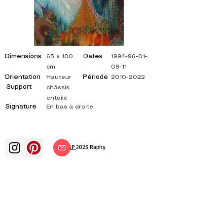
Dimensions
Dates
65 x 100
1994-96-01-
cm
08-11
Orientation
Période
Hauteur
2010-2022
Support
châssis
entoilé
Signature
En bas à droite
©
ADAGP
2025 Raphy
ВДОХНОВЕНИЕ, РАЗМЫШЛЕНИЯ,
ИСКУССТВО, ИСКУССТВО, ХУДОЖНИК,
ХУДОЖНИК, ЖИВОПИСЬ, ФРАНЦУЗСКИЙ,
ВЫСТАВКА, ХУДОЖЕСТВЕННАЯ ВЫСТАВКА,
ВЫСТАВКА ЖИВОПИСИ, ГАЛЕРЕЯ,
ЖИВОПИСЬ МАСЛОМ, ИМПРЕССИОНИЗМ,