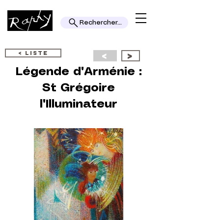
Rechercher...
< LISTE
<
>
Légende d'Arménie :
St Grégoire
l'Illuminateur