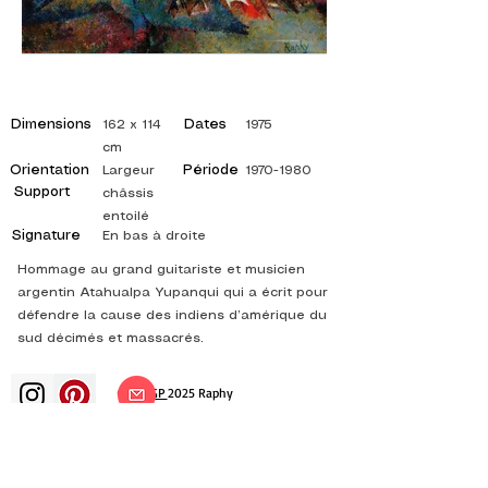
Dimensions
Dates
162 x 114
1975
cm
Orientation
Période
Largeur
1970-1980
Support
châssis
entoilé
Signature
En bas à droite
Hommage au grand guitariste et musicien
argentin Atahualpa Yupanqui qui a écrit pour
défendre la cause des indiens d’amérique du
sud décimés et massacrés.
©
ADAGP
2025 Raphy
ВДОХНОВЕНИЕ, РАЗМЫШЛЕНИЯ,
ИСКУССТВО, ИСКУССТВО, ХУДОЖНИК,