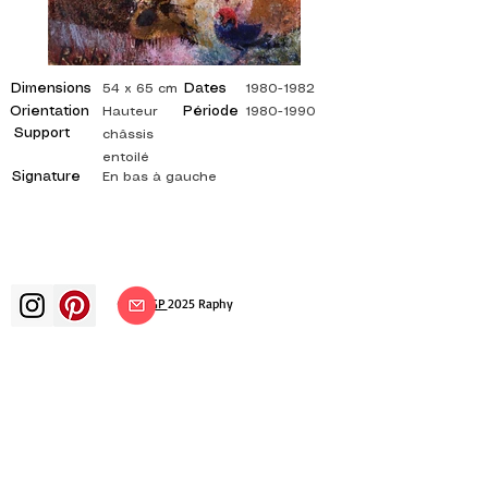
Dimensions
Dates
54 x 65 cm
1980-1982
Orientation
Période
Hauteur
1980-1990
Support
châssis
entoilé
Signature
En bas à gauche
©
ADAGP
2025 Raphy
ВДОХНОВЕНИЕ, РАЗМЫШЛЕНИЯ,
ИСКУССТВО, ИСКУССТВО, ХУДОЖНИК,
ХУДОЖНИК, ЖИВОПИСЬ, ФРАНЦУЗСКИЙ,
ВЫСТАВКА, ХУДОЖЕСТВЕННАЯ ВЫСТАВКА,
ВЫСТАВКА ЖИВОПИСИ, ГАЛЕРЕЯ,
ЖИВОПИСЬ МАСЛОМ, ИМПРЕССИОНИЗМ,
СЮРРЕАЛИЗМ, ИМПРЕССИОНИСТСКАЯ
ЖИВОПИСЬ, СЮРРЕАЛИСТИЧЕСКАЯ