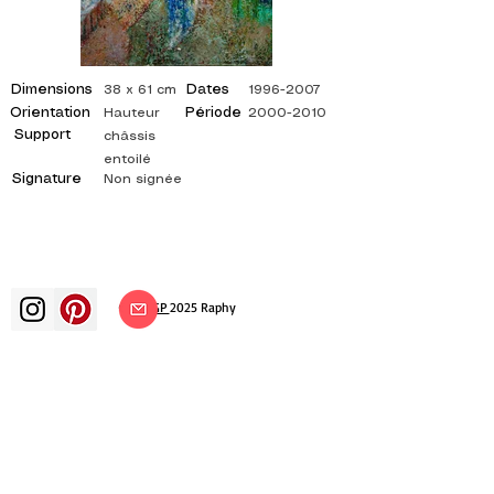
Dimensions
Dates
38 x 61 cm
1996-2007
Orientation
Période
Hauteur
2000-2010
Support
châssis
entoilé
Signature
Non signée
©
ADAGP
2025 Raphy
ВДОХНОВЕНИЕ, РАЗМЫШЛЕНИЯ,
ИСКУССТВО, ИСКУССТВО, ХУДОЖНИК,
ХУДОЖНИК, ЖИВОПИСЬ, ФРАНЦУЗСКИЙ,
ВЫСТАВКА, ХУДОЖЕСТВЕННАЯ ВЫСТАВКА,
ВЫСТАВКА ЖИВОПИСИ, ГАЛЕРЕЯ,
ЖИВОПИСЬ МАСЛОМ, ИМПРЕССИОНИЗМ,
СЮРРЕАЛИЗМ, ИМПРЕССИОНИСТСКАЯ
ЖИВОПИСЬ, СЮРРЕАЛИСТИЧЕСКАЯ