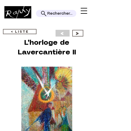
Rechercher...
< LISTE
<
>
L'horloge de
Lavercantière II