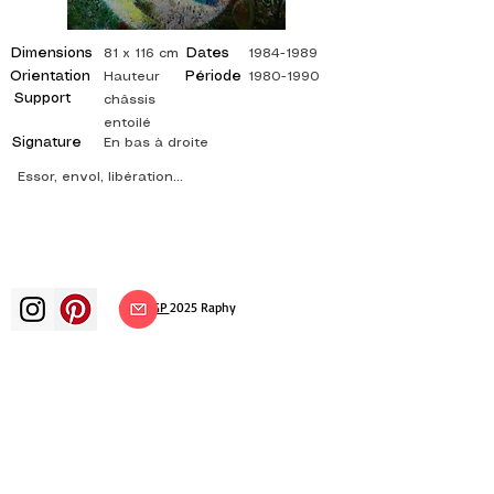
Dimensions
Dates
81 x 116 cm
1984-1989
Orientation
Période
Hauteur
1980-1990
Support
châssis
entoilé
Signature
En bas à droite
Essor, envol, libération...
©
ADAGP
2025 Raphy
ВДОХНОВЕНИЕ, РАЗМЫШЛЕНИЯ,
ИСКУССТВО, ИСКУССТВО, ХУДОЖНИК,
ХУДОЖНИК, ЖИВОПИСЬ, ФРАНЦУЗСКИЙ,
ВЫСТАВКА, ХУДОЖЕСТВЕННАЯ ВЫСТАВКА,
ВЫСТАВКА ЖИВОПИСИ, ГАЛЕРЕЯ,
ЖИВОПИСЬ МАСЛОМ, ИМПРЕССИОНИЗМ,
СЮРРЕАЛИЗМ, ИМПРЕССИОНИСТСКАЯ
ЖИВОПИСЬ, СЮРРЕАЛИСТИЧЕСКАЯ