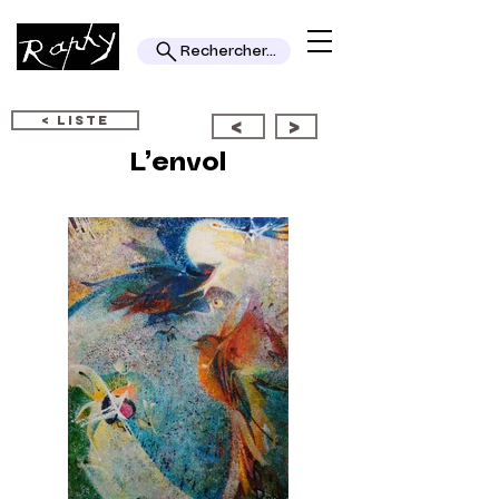
Rechercher...
< LISTE
<
>
L’envol