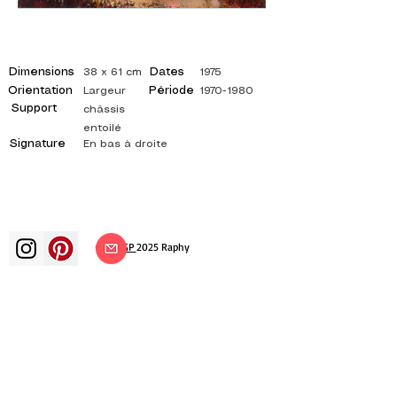
Dimensions
Dates
38 x 61 cm
1975
Orientation
Période
Largeur
1970-1980
Support
châssis
entoilé
Signature
En bas à droite
©
ADAGP
2025 Raphy
ВДОХНОВЕНИЕ, РАЗМЫШЛЕНИЯ,
ИСКУССТВО, ИСКУССТВО, ХУДОЖНИК,
ХУДОЖНИК, ЖИВОПИСЬ, ФРАНЦУЗСКИЙ,
ВЫСТАВКА, ХУДОЖЕСТВЕННАЯ ВЫСТАВКА,
ВЫСТАВКА ЖИВОПИСИ, ГАЛЕРЕЯ,
ЖИВОПИСЬ МАСЛОМ, ИМПРЕССИОНИЗМ,
СЮРРЕАЛИЗМ, ИМПРЕССИОНИСТСКАЯ
ЖИВОПИСЬ, СЮРРЕАЛИСТИЧЕСКАЯ