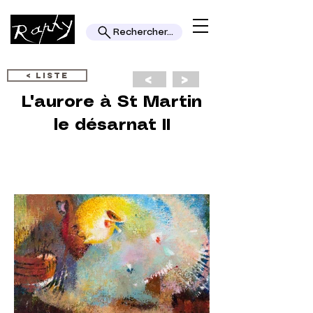
Rechercher...
< LISTE
<
>
L'aurore à St Martin
le désarnat II