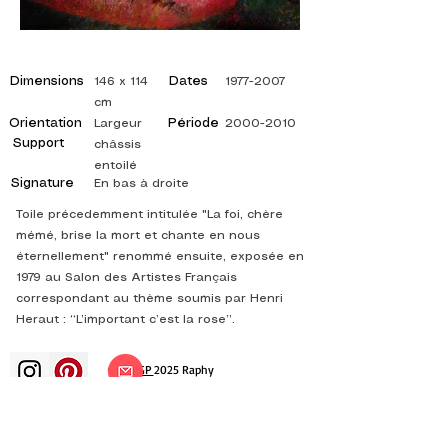
Dimensions
Dates
146 x 114
1977-2007
cm
Orientation
Période
Largeur
2000-2010
Support
châssis
entoilé
Signature
En bas à droite
Toile précedemment intitulée "La foi, chère
mémé, brise la mort et chante en nous
éternellement" renommé ensuite, exposée en
1979 au Salon des Artistes Français
correspondant au thème soumis par Henri
Heraut : “L’important c’est la rose”.
©
ADAGP
2025 Raphy
ВДОХНОВЕНИЕ, РАЗМЫШЛЕНИЯ,
ИСКУССТВО, ИСКУССТВО, ХУДОЖНИК,