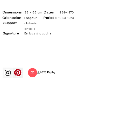
Dimensions
Dates
38 x 55 cm
1969-1970
Orientation
Période
Largeur
1960-1970
Support
châssis
entoilé
Signature
En bas à gauche
©
ADAGP
2025 Raphy
ВДОХНОВЕНИЕ, РАЗМЫШЛЕНИЯ,
ИСКУССТВО, ИСКУССТВО, ХУДОЖНИК,
ХУДОЖНИК, ЖИВОПИСЬ, ФРАНЦУЗСКИЙ,
ВЫСТАВКА, ХУДОЖЕСТВЕННАЯ ВЫСТАВКА,
ВЫСТАВКА ЖИВОПИСИ, ГАЛЕРЕЯ,
ЖИВОПИСЬ МАСЛОМ, ИМПРЕССИОНИЗМ,
СЮРРЕАЛИЗМ, ИМПРЕССИОНИСТСКАЯ
ЖИВОПИСЬ, СЮРРЕАЛИСТИЧЕСКАЯ