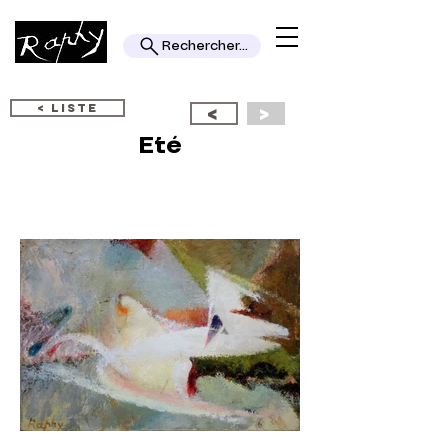
Rechercher...
< LISTE
<
>
Eté