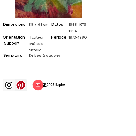
Dimensions
Dates
38 x 61 cm
1968-1973-
1994
Orientation
Période
Hauteur
1970-1980
Support
châssis
entoilé
Signature
En bas à gauche
©
ADAGP
2025 Raphy
ВДОХНОВЕНИЕ, РАЗМЫШЛЕНИЯ,
ИСКУССТВО, ИСКУССТВО, ХУДОЖНИК,
ХУДОЖНИК, ЖИВОПИСЬ, ФРАНЦУЗСКИЙ,
ВЫСТАВКА, ХУДОЖЕСТВЕННАЯ ВЫСТАВКА,
ВЫСТАВКА ЖИВОПИСИ, ГАЛЕРЕЯ,
ЖИВОПИСЬ МАСЛОМ, ИМПРЕССИОНИЗМ,
СЮРРЕАЛИЗМ, ИМПРЕССИОНИСТСКАЯ
ЖИВОПИСЬ, СЮРРЕАЛИСТИЧЕСКАЯ