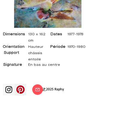
Dimensions
Dates
130 x 162
1977-1978
cm
Orientation
Période
Hauteur
1970-1980
Support
châssis
entoilé
Signature
En bas au centre
©
ADAGP
2025 Raphy
ВДОХНОВЕНИЕ, РАЗМЫШЛЕНИЯ,
ИСКУССТВО, ИСКУССТВО, ХУДОЖНИК,
ХУДОЖНИК, ЖИВОПИСЬ, ФРАНЦУЗСКИЙ,
ВЫСТАВКА, ХУДОЖЕСТВЕННАЯ ВЫСТАВКА,
ВЫСТАВКА ЖИВОПИСИ, ГАЛЕРЕЯ,
ЖИВОПИСЬ МАСЛОМ, ИМПРЕССИОНИЗМ,