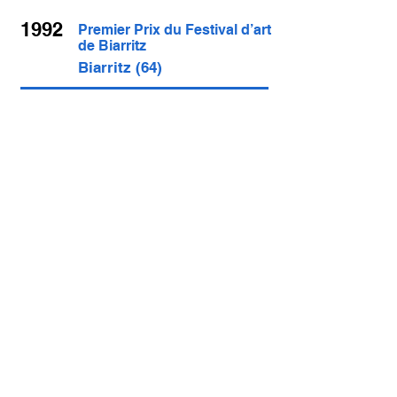
1992
Premier Prix du Festival d’art
de Biarritz
Biarritz (64)
1993
Invité d’honneur à St Michel
Chef Chef
St Michel Chef Chef (44)
1994
Médaille d’honneur de la ville
de La Baule
La Baule (44)
1998
Médaille d’honneur de la
S.L.A.B
La Baule (44)