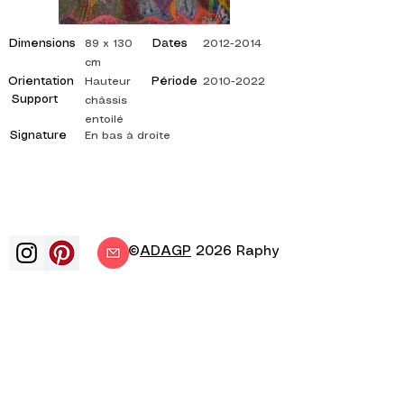
Dimensions
Dates
89 x 130
2012-2014
cm
Orientation
Période
Hauteur
2010-2022
Support
châssis
entoilé
Signature
En bas à droite
©
ADAGP
2026 Raphy
art arts artiste peintre peinture
francais exposition exposition d'art
exposition de peinture galerie peinture
a l'huile impressionnisme surrealisme
peinture impressionniste peinture
surrealiste art abstrait couleur cote
toile tableau tableaux artiste peinture
abstraite tableaux cotés artiste