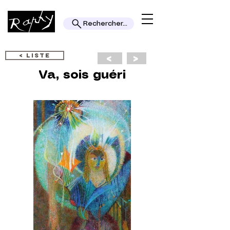
Rechercher...
< LISTE
<
>
Va, sois guéri