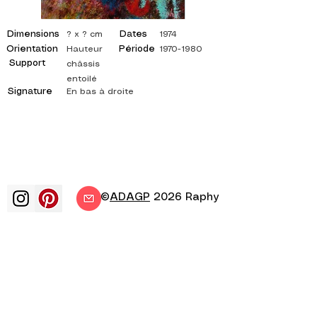
Dimensions
Dates
? x ? cm
1974
Orientation
Période
Hauteur
1970-1980
Support
châssis
entoilé
Signature
En bas à droite
©
ADAGP
2026 Raphy
art arts artiste peintre peinture
francais exposition exposition d'art
exposition de peinture galerie peinture
a l'huile impressionnisme surrealisme
peinture impressionniste peinture
surrealiste art abstrait couleur cote
toile tableau tableaux artiste peinture
abstraite tableaux cotés artiste