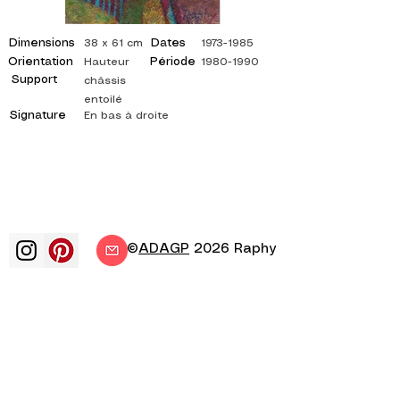
Dimensions
Dates
38 x 61 cm
1973-1985
Orientation
Période
Hauteur
1980-1990
Support
châssis
entoilé
Signature
En bas à droite
©
ADAGP
2026 Raphy
art arts artiste peintre peinture
francais exposition exposition d'art
exposition de peinture galerie peinture
a l'huile impressionnisme surrealisme
peinture impressionniste peinture
surrealiste art abstrait couleur cote
toile tableau tableaux artiste peinture
abstraite tableaux cotés artiste