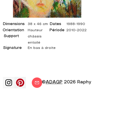
Dimensions
Dates
38 x 46 cm
1988-1990
Orientation
Période
Hauteur
2010-2022
Support
châssis
entoilé
Signature
En bas à droite
©
ADAGP
2026 Raphy
art arts artiste peintre peinture
francais exposition exposition d'art
exposition de peinture galerie peinture
a l'huile impressionnisme surrealisme
peinture impressionniste peinture
surrealiste art abstrait couleur cote
toile tableau tableaux artiste peinture
abstraite tableaux cotés artiste