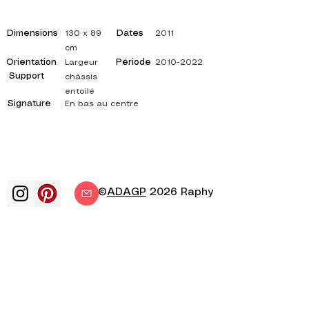
Dimensions
Dates
130 x 89
2011
cm
Orientation
Période
Largeur
2010-2022
Support
châssis
entoilé
Signature
En bas au centre
©
ADAGP
2026 Raphy
art arts artiste peintre peinture
francais exposition exposition d'art
exposition de peinture galerie peinture
a l'huile impressionnisme surrealisme
peinture impressionniste peinture
surrealiste art abstrait couleur cote
toile tableau tableaux artiste peinture
abstraite tableaux cotés artiste