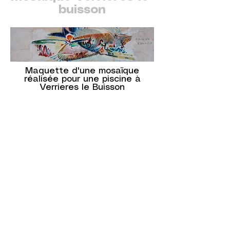
buisson
Maquette d'une mosaïque
réalisée pour une piscine à
Verrieres le Buisson
©
ADAGP
2026 Raphy
art arts artiste peintre peinture
francais exposition exposition d'art
exposition de peinture galerie peinture
a l'huile impressionnisme surrealisme
peinture impressionniste peinture
surrealiste art abstrait couleur cote