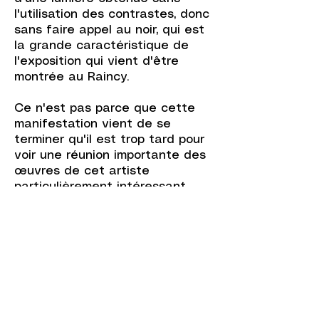
l'utilisation des contrastes, donc
sans faire appel au noir, qui est
la grande caractéristique de
l'exposition qui vient d'être
montrée au Raincy.
Ce n'est pas parce que cette
manifestation vient de se
terminer qu'il est trop tard pour
voir une réunion importante des
œuvres de cet artiste
particulièrement intéressant.
C'est maintenant la galerie Ars
Magna qui prend le relais et qui
va accrocher, du 14 novembre au
4 décembre, une quarantaine de
ses peintures.
Tout cela est le résultat d’un
effort de longue haleine. Nous