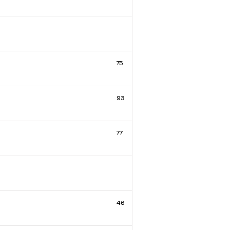
75
93
77
46