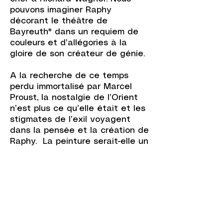
pouvons imaginer Raphy
décorant le théâtre de
Bayreuth* dans un requiem de
couleurs et d’allégories à la
gloire de son créateur de génie.
A la recherche de ce temps
perdu immortalisé par Marcel
Proust, la nostalgie de l’Orient
n’est plus ce qu’elle était et les
stigmates de l’exil voyagent
dans la pensée et la création de
Raphy. La peinture serait-elle un
exutoire à l’éveil des sentiments
d’un passé révolu? Dans ce no
man’s land de l’indifférence où
le sublime côtoie la réalité de la
vie, l’artiste tisse la toile sonore
de nos souffrances, de nos
rêves mais aussi de nos