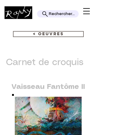
Rechercher...
< OEUVRES
Carnet de croquis
Vaisseau Fantôme II