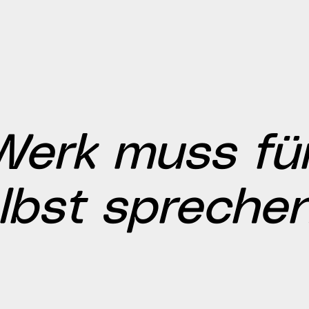
Werk muss für
lbst spreche