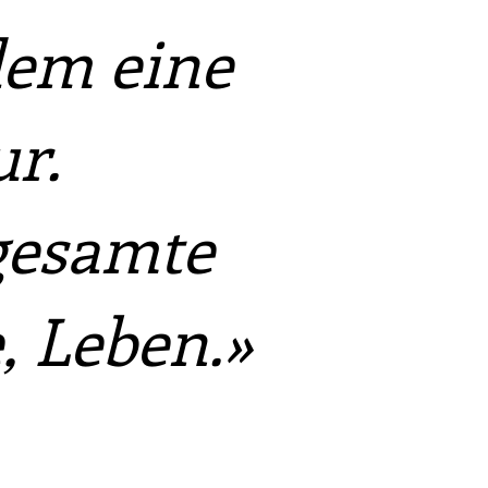
llem eine
r.
 gesamte
, Leben.»