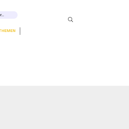
...
THEMEN
More...