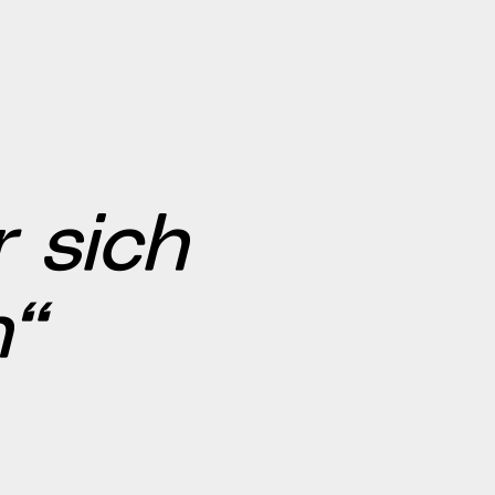
 sich
n“