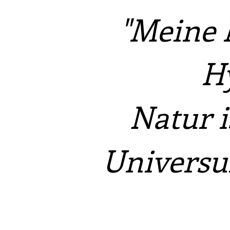
"Meine M
H
Natur i
Universu