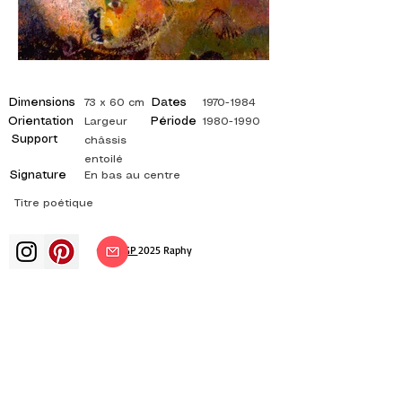
Dimensions
Dates
73 x 60 cm
1970-1984
Orientation
Période
Largeur
1980-1990
Support
châssis
entoilé
Signature
En bas au centre
Titre poétique
©
ADAGP
2025 Raphy
Kunst Künste Künstler Maler
französische Malerei Ausstellung
Kunstausstellung Gemäldeausstellung
Galerie Ölgemälde Impressionismus
Surrealismus impressionistische Malerei
surrealistische Malerei abstrakte Kunst
Farbe Leinwand Bewertung Malerei
Gemälde Künstler abstrakte Malerei