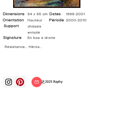
Dimensions
Dates
54 x 65 cm
1999-2001
Orientation
Période
Hauteur
2000-2010
Support
châssis
entoilé
Signature
En bas à droite
Résistance... Héros...
©
ADAGP
2025 Raphy
Kunst Künste Künstler Maler
französische Malerei Ausstellung
Kunstausstellung Gemäldeausstellung
Galerie Ölgemälde Impressionismus
Surrealismus impressionistische Malerei
surrealistische Malerei abstrakte Kunst
Farbe Leinwand Bewertung Malerei
Gemälde Künstler abstrakte Malerei