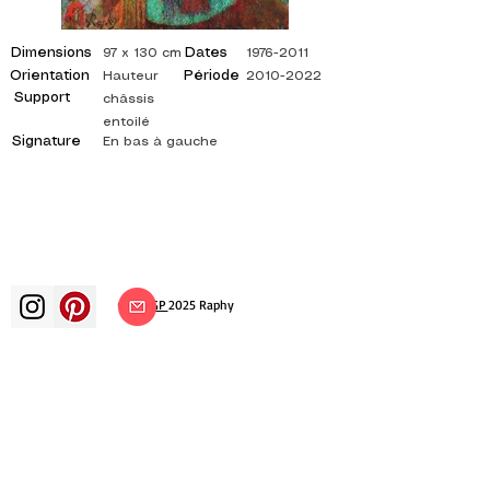
Dimensions
Dates
97 x 130 cm
1976-2011
Orientation
Période
Hauteur
2010-2022
Support
châssis
entoilé
Signature
En bas à gauche
©
ADAGP
2025 Raphy
Kunst Künste Künstler Maler
französische Malerei Ausstellung
Kunstausstellung Gemäldeausstellung
Galerie Ölgemälde Impressionismus
Surrealismus impressionistische Malerei
surrealistische Malerei abstrakte Kunst
Farbe Leinwand Bewertung Malerei
Gemälde Künstler abstrakte Malerei