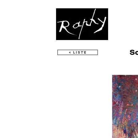
K
So
< LISTE