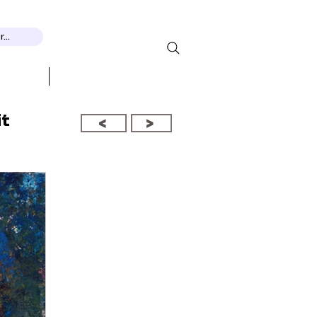
...
THEMEN
More...
it
<
>