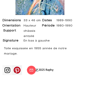
Dimensions
Dates
33 x 46 cm
1989-1990
Orientation
Période
Hauteur
1980-1990
Support
châssis
entoilé
Signature
En bas à gauche
Toile esquissée en 1955 année de notre
mariage.
©
ADAGP
2025 Raphy
Kunst Künste Künstler Maler
französische Malerei Ausstellung
Kunstausstellung Gemäldeausstellung
Galerie Ölgemälde Impressionismus
Surrealismus impressionistische Malerei
surrealistische Malerei abstrakte Kunst
Farbe Leinwand Bewertung Malerei
Gemälde Künstler abstrakte Malerei