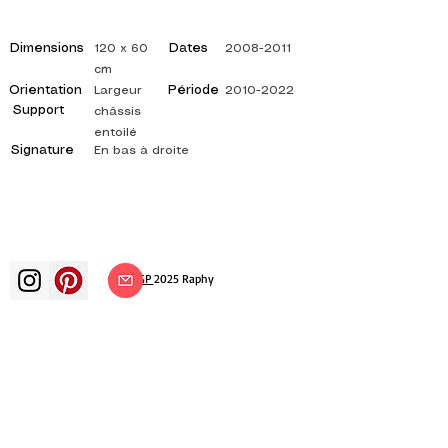
Dimensions
Dates
120 x 60
2008-2011
cm
Orientation
Période
Largeur
2010-2022
Support
châssis
entoilé
Signature
En bas à droite
©
ADAGP
2025 Raphy
Kunst Künste Künstler Maler
französische Malerei Ausstellung
Kunstausstellung Gemäldeausstellung
Galerie Ölgemälde Impressionismus
Surrealismus impressionistische Malerei
surrealistische Malerei abstrakte Kunst
Farbe Leinwand Bewertung Malerei
Gemälde Künstler abstrakte Malerei