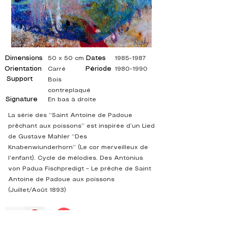
Dimensions
Dates
50 x 50 cm
1985-1987
Orientation
Période
Carré
1980-1990
Support
Bois
contreplaqué
Signature
En bas à droite
La série des “Saint Antoine de Padoue
prêchant aux poissons” est inspirée d’un Lied
de Gustave Mahler “Des
Knabenwiunderhorn” (Le cor merveilleux de
l’enfant). Cycle de mélodies. Des Antonius
von Padua Fischpredigt – Le prêche de Saint
Antoine de Padoue aux poissons
(Juillet/Août 1893)
©
ADAGP
2025 Raphy