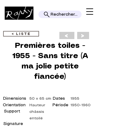
Rechercher...
< LISTE
<
>
Premières toiles -
1955 - Sans titre (A
ma jolie petite
fiancée)
Dimensions
Dates
50 x 65 cm
1955
Orientation
Période
Hauteur
1950-1960
Support
châssis
entoilé
Signature