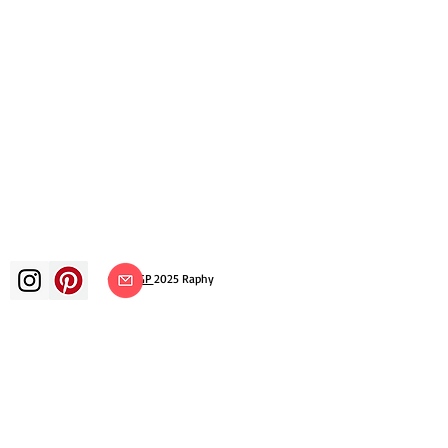
©
ADAGP
2025 Raphy
Kunst Künste Künstler Maler
französische Malerei Ausstellung
Kunstausstellung Gemäldeausstellung
Galerie Ölgemälde Impressionismus
Surrealismus impressionistische Malerei
surrealistische Malerei abstrakte Kunst
Farbe Leinwand Bewertung Malerei
Gemälde Künstler abstrakte Malerei