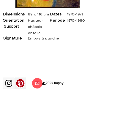
Dimensions
Dates
89 x 116 cm
1970-1971
Orientation
Période
Hauteur
1970-1980
Support
châssis
entoilé
Signature
En bas à gauche
©
ADAGP
2025 Raphy
Kunst Künste Künstler Maler
französische Malerei Ausstellung
Kunstausstellung Gemäldeausstellung
Galerie Ölgemälde Impressionismus
Surrealismus impressionistische Malerei
surrealistische Malerei abstrakte Kunst
Farbe Leinwand Bewertung Malerei
Gemälde Künstler abstrakte Malerei