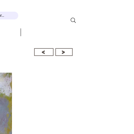
...
THEMEN
More...
<
>