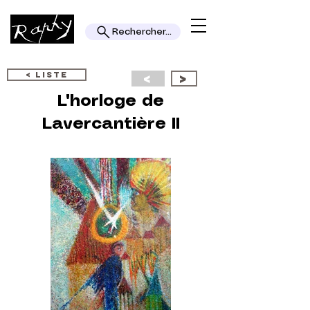
Rechercher...
< LISTE
<
>
L'horloge de
Lavercantière II