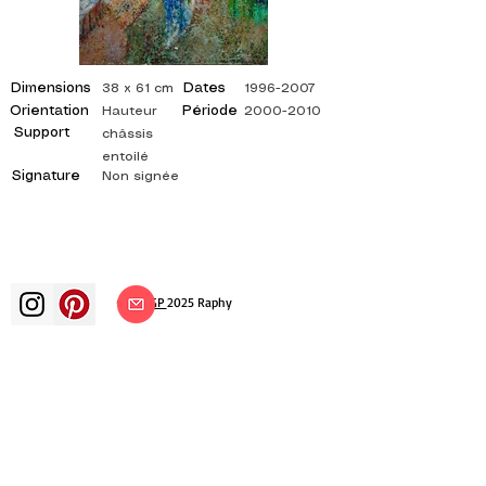
Dimensions
Dates
38 x 61 cm
1996-2007
Orientation
Période
Hauteur
2000-2010
Support
châssis
entoilé
Signature
Non signée
©
ADAGP
2025 Raphy
Kunst Künste Künstler Maler
französische Malerei Ausstellung
Kunstausstellung Gemäldeausstellung
Galerie Ölgemälde Impressionismus
Surrealismus impressionistische Malerei
surrealistische Malerei abstrakte Kunst
Farbe Leinwand Bewertung Malerei
Gemälde Künstler abstrakte Malerei