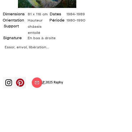
Dimensions
Dates
81 x 116 cm
1984-1989
Orientation
Période
Hauteur
1980-1990
Support
châssis
entoilé
Signature
En bas à droite
Essor, envol, libération...
©
ADAGP
2025 Raphy
Kunst Künste Künstler Maler
französische Malerei Ausstellung
Kunstausstellung Gemäldeausstellung
Galerie Ölgemälde Impressionismus
Surrealismus impressionistische Malerei
surrealistische Malerei abstrakte Kunst
Farbe Leinwand Bewertung Malerei
Gemälde Künstler abstrakte Malerei