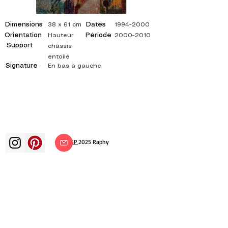
Dimensions
Dates
38 x 61 cm
1994-2000
Orientation
Période
Hauteur
2000-2010
Support
châssis
entoilé
Signature
En bas à gauche
©
ADAGP
2025 Raphy
Kunst Künste Künstler Maler
französische Malerei Ausstellung
Kunstausstellung Gemäldeausstellung
Galerie Ölgemälde Impressionismus
Surrealismus impressionistische Malerei
surrealistische Malerei abstrakte Kunst
Farbe Leinwand Bewertung Malerei
Gemälde Künstler abstrakte Malerei