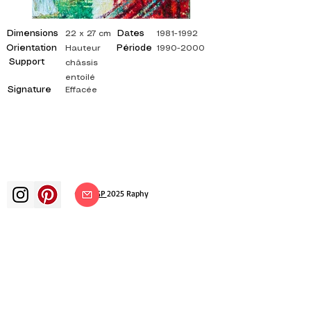
Dimensions
Dates
22 x 27 cm
1981-1992
Orientation
Période
Hauteur
1990-2000
Support
châssis
entoilé
Signature
Effacée
©
ADAGP
2025 Raphy
Kunst Künste Künstler Maler
französische Malerei Ausstellung
Kunstausstellung Gemäldeausstellung
Galerie Ölgemälde Impressionismus
Surrealismus impressionistische Malerei
surrealistische Malerei abstrakte Kunst
Farbe Leinwand Bewertung Malerei
Gemälde Künstler abstrakte Malerei