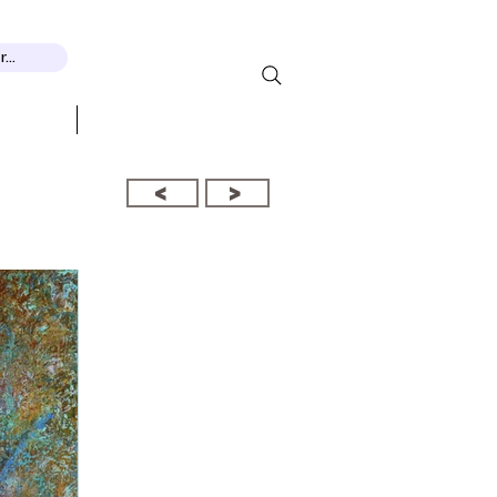
...
THEMEN
More...
<
>