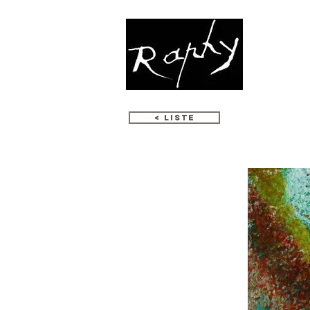
K
< LISTE