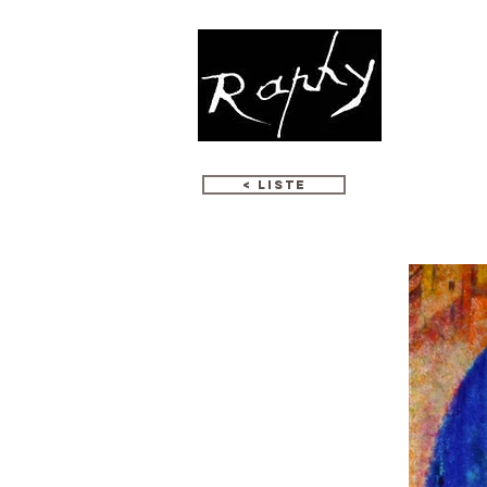
K
< LISTE