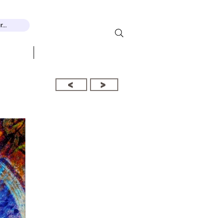
...
THEMEN
More...
<
>